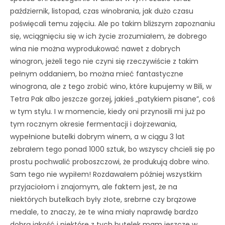
październik, listopad, czas winobrania, jak dużo czasu
poświęcali temu zajęciu. Ale po takim bliższym zapoznaniu
się, wciągnięciu się w ich życie zrozumiałem, że dobrego
wina nie można wyprodukować nawet z dobrych
winogron, jeżeli tego nie czyni się rzeczywiście z takim
pełnym oddaniem, bo można mieć fantastyczne
winogrona, ale z tego zrobić wino, które kupujemy w Bili, w
Tetra Pak albo jeszcze gorzej, jakieś „patykiem pisane”, coś
w tym stylu. I w momencie, kiedy oni przynosili mi już po
tym rocznym okresie fermentacji i dojrzewania,
wypełnione butelki dobrym winem, a w ciągu 3 lat
zebrałem tego ponad 1000 sztuk, bo wszyscy chcieli się po
prostu pochwalić proboszczowi, że produkują dobre wino.
Sam tego nie wypiłem! Rozdawałem później wszystkim
przyjaciołom i znajomym, ale faktem jest, że na
niektórych butelkach były złote, srebrne czy brązowe
medale, to znaczy, że te wina miały naprawdę bardzo
dobrą jakość i niektóre z tych butelek mam jeszcze w