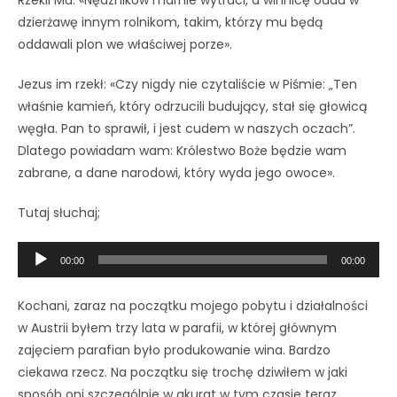
dzierżawę innym rolnikom, takim, którzy mu będą
oddawali plon we właściwej porze».
Jezus im rzekł: «Czy nigdy nie czytaliście w Piśmie: „Ten
właśnie kamień, który odrzucili budujący, stał się głowicą
węgła. Pan to sprawił, i jest cudem w naszych oczach”.
Dlatego powiadam wam: Królestwo Boże będzie wam
zabrane, a dane narodowi, który wyda jego owoce».
Tutaj słuchaj;
Odtwarzacz
00:00
00:00
plików
dźwiękowych
Kochani, zaraz na początku mojego pobytu i działalności
w Austrii byłem trzy lata w parafii, w której głównym
zajęciem parafian było produkowanie wina. Bardzo
ciekawa rzecz. Na początku się trochę dziwiłem w jaki
sposób oni szczególnie w akurat w tym czasie teraz