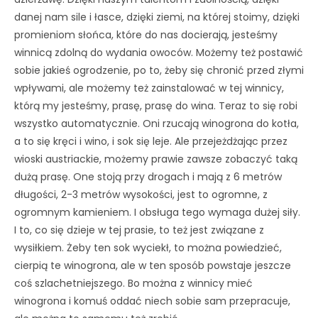
danej nam sile i łasce, dzięki ziemi, na której stoimy, dzięki
promieniom słońca, które do nas docierają, jesteśmy
winnicą zdolną do wydania owoców. Możemy też postawić
sobie jakieś ogrodzenie, po to, żeby się chronić przed złymi
wpływami, ale możemy też zainstalować w tej winnicy,
którą my jesteśmy, prasę, prasę do wina. Teraz to się robi
wszystko automatycznie. Oni rzucają winogrona do kotła,
a to się kręci i wino, i sok się leje. Ale przejeżdżając przez
wioski austriackie, możemy prawie zawsze zobaczyć taką
dużą prasę. One stoją przy drogach i mają z 6 metrów
długości, 2-3 metrów wysokości, jest to ogromne, z
ogromnym kamieniem. I obsługa tego wymaga dużej siły.
I to, co się dzieje w tej prasie, to też jest związane z
wysiłkiem. Żeby ten sok wyciekł, to można powiedzieć,
cierpią te winogrona, ale w ten sposób powstaje jeszcze
coś szlachetniejszego. Bo można z winnicy mieć
winogrona i komuś oddać niech sobie sam przepracuje,