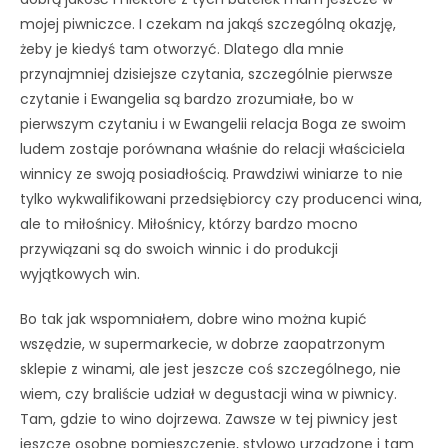
mojej piwniczce. I czekam na jakąś szczególną okazję,
żeby je kiedyś tam otworzyć. Dlatego dla mnie
przynajmniej dzisiejsze czytania, szczególnie pierwsze
czytanie i Ewangelia są bardzo zrozumiałe, bo w
pierwszym czytaniu i w Ewangelii relacja Boga ze swoim
ludem zostaje porównana właśnie do relacji właściciela
winnicy ze swoją posiadłością. Prawdziwi winiarze to nie
tylko wykwalifikowani przedsiębiorcy czy producenci wina,
ale to miłośnicy. Miłośnicy, którzy bardzo mocno
przywiązani są do swoich winnic i do produkcji
wyjątkowych win.
Bo tak jak wspomniałem, dobre wino można kupić
wszędzie, w supermarkecie, w dobrze zaopatrzonym
sklepie z winami, ale jest jeszcze coś szczególnego, nie
wiem, czy braliście udział w degustacji wina w piwnicy.
Tam, gdzie to wino dojrzewa. Zawsze w tej piwnicy jest
jeszcze osobne pomieszczenie, stylowo urządzone i tam