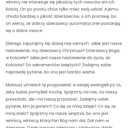
winnicy nie interesuje się jakością tych owoców ani ich
ilością. On po prostu chce tylko mieć swój udział. A jemu
chodzi bardziej o jakość dzierżawców, o ich postawę, bo
on wierzy, że dobrzy dzierżawcy automatycznie postarają
się o dobre owoce.
Dlatego zapytajmy się dzisiaj nas samych. Jakie jest nasze
nastawienie, my dzierżawcy Chrystusa? Dzierżawcy Boga,
w Kościele? Jakie jest nasze nastawienie do życia, do
Kościoła? Do sakramentów świętych? Zadajmy sobie
naprawdę pytanie, bo ono jest bardzo ważne.
Mateusz umieścił tę przypowieść w swojej ewangelii po to,
żeby ludzie pomyśleli trochę. Spójrzmy na nas, na naszą
przeszłość, ale i na naszą przyszłość. Zadajmy sobie
pytanie, kim ja jestem? Co się ze mną dzieje? Co się ze
mną stało? Spójrzmy na nasze wnętrze, bo ono jest
winnicą, winnicą, którą Pan Bóg nam dał. Dał nam w
dzierżawę. Dzięki naszym talentom i zdolnością, dzięki