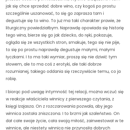
jak się chce sprzedać dobre wino, czy kogoś po prostu
szczególnie uszanować, to się go zaprasza tam i
degustuje się to wino. To już ma taki charakter prawie, że
liturgiczny powiedziałbym. Naprawdę opowiada się historię
tego wina, bierze się go jak dziecko, do ręki, pokazuje,
ogląda się ze wszystkich stron, smakuje, tego się nie pije,
to się po prostu naprawdę degustuje małymi, małymi
łyczkami. I to ma taki wymiar, proszę się nie dziwić tym
słowem, ale to ma coś z erotyki, ale taki dobrze
rozumianej, takiego oddania się rzeczywiście temu, co ja
robię.
I biorąc pod uwagę intymność tej relacji, można wczuć się
w reakcje właściciela winnicy z pierwszego czytania, z
księgi Izajasza. On z rozczarowania pozwala, aby jego
winnica została zniszczona. I to brzmi jak szaleństwo. On
dał całe swoje życie, cała swoją miłość, zainwestował w te
winnice, ale niestety winnica nie przynosiła dobrych