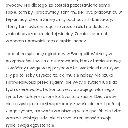
owoców. Nie dlatego, że została pozostawiona sama
sobie, tam byli pracownicy, tam musieli być pracownicy w
tej winnicy, ale oni źle się z nią obchodzili. I dzierżawcy,
którzy tam byli, oni tego nie zrozumieli. I na dodatek
zmienili przeznaczenie tej winnicy. Zamiast słodkich
winogron uprawniali tam cierpkie jagody.
I podobną sytuację oglądamy w Ewangelii. Widzimy w
przypowieści Jezusa o dzierżawcach, którzy łamią umowę.
I zwróćmy uwagę w tej przypowieści, właściciel nie używa
siły po to, żeby uzyskać to, co mu się należy. Nie szuka
sprawiedliwości przed sądem, ale wysyła swoich ludzi do
tych dzierżawców. I w końcu wysyła swojego własnego
syna. I za każdym razem ktoś zostaje zabity. Dzierżawcy
nie korzystają z okazji współpracy z właścicielem. I później
z jego synem, ale właściwie niszczą w ten sposób nie tylko
winnice, zabijają ludzi, ale niszczą w ten sposób swoje
życie, swoją egzystencję.