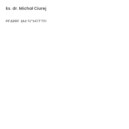
dźwiękowych
ks. dr. Michał Ciurej
PFARRE AM SCHÜTTEL
Böcklinstraße 31
1020 Wiedeń
https://www.youtube.com/@pfarreamschuttel6591
Przytul się do
Serca Jezusa
SKRZYNKA INTENCJI