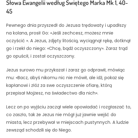
Słowa Ewangelii według Świętego Marka Mk 1, 40-
45
Pewnego dnia przyszedł do Jezusa trędowaty i upadłszy
na kolana, prosił Go: «Jeśli zechcesz, możesz mnie
oczyścić ». A Jezus, zdjęty litością, wyciągnął rękę, dotknął
go i rzekł do niego: «Chcę, bądź oczyszczony». Zaraz trąd
go opuścił, i został oczyszczony.
Jezus surowo mu przykazał i zaraz go odprawił, mówiąc
mu: «Bacz, abyś nikomu nic nie mówił, ale idź, pokaż się
kapłanowi i złóż za swe oczyszczenie ofiarę, którą
przepisał Mojżesz, na świadectwo dla nich».
Lecz on po wyjściu zaczął wiele opowiadać i rozgłaszać to,
co zaszło, tak że Jezus nie mógł już jawnie wejść do
miasta, lecz przebywał w miejscach pustynnych. A ludzie
zewsząd schodzili się do Niego.