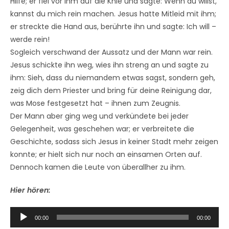
Hilfe; er fiel vor ihm auf die Knie und sagte: Wenn du willst,
kannst du mich rein machen. Jesus hatte Mitleid mit ihm;
er streckte die Hand aus, berührte ihn und sagte: Ich will –
werde rein!
Sogleich verschwand der Aussatz und der Mann war rein.
Jesus schickte ihn weg, wies ihn streng an und sagte zu
ihm: Sieh, dass du niemandem etwas sagst, sondern geh,
zeig dich dem Priester und bring für deine Reinigung dar,
was Mose festgesetzt hat – ihnen zum Zeugnis.
Der Mann aber ging weg und verkündete bei jeder
Gelegenheit, was geschehen war; er verbreitete die
Geschichte, sodass sich Jesus in keiner Stadt mehr zeigen
konnte; er hielt sich nur noch an einsamen Orten auf.
Dennoch kamen die Leute von überallher zu ihm.
Hier hören:
Odtwarzacz
00:00
00:00
plików