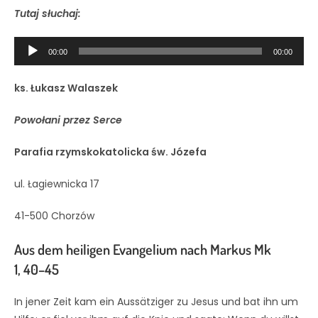
Tutaj słuchaj:
Odtwarzacz
00:00
00:00
plików
dźwiękowych
ks. Łukasz Walaszek
Powołani przez Serce
Parafia rzymskokatolicka
św.
Józefa
ul. Łagiewnicka 17
41-500 Chorzów
Aus dem heiligen Evangelium nach Markus Mk
1, 40–45
In jener Zeit kam ein Aussätziger zu Jesus und bat ihn um