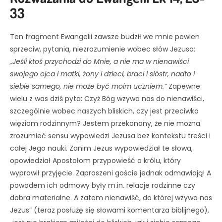
33
Ten fragment Ewangelii zawsze budził we mnie pewien
sprzeciw, pytania, niezrozumienie wobec słów Jezusa:
„Jeśli ktoś przychodzi do Mnie, a nie ma w nienawiści
swojego ojca i matki, żony i dzieci, braci i sióstr, nadto i
siebie samego, nie może być moim uczniem.”
Zapewne
wielu z was dziś pyta: Czyż Bóg wzywa nas do nienawiści,
szczególnie wobec naszych bliskich, czy jest przeciwko
więziom rodzinnym? Jestem przekonany, że nie można
zrozumieć sensu wypowiedzi Jezusa bez kontekstu treści i
całej Jego nauki. Zanim Jezus wypowiedział te słowa,
opowiedział Apostołom przypowieść o królu, który
wyprawił przyjęcie. Zaproszeni goście jednak odmawiają! A
powodem ich odmowy były m.in. relacje rodzinne czy
dobra materialne. A zatem nienawiść, do której wzywa nas
Jezus” (teraz posłużę się słowami komentarza biblijnego),