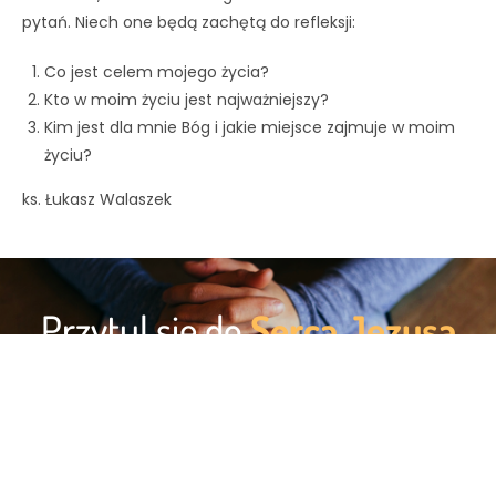
pytań. Niech one będą zachętą do refleksji:
Co jest celem mojego życia?
Kto w moim życiu jest najważniejszy?
Kim jest dla mnie Bóg i jakie miejsce zajmuje w moim
życiu?
ks. Łukasz Walaszek
Przytul się do
Serca Jezusa
SKRZYNKA INTENCJI
@ Copyright 2022 powolaniprzezserce.pl I Stworzone w