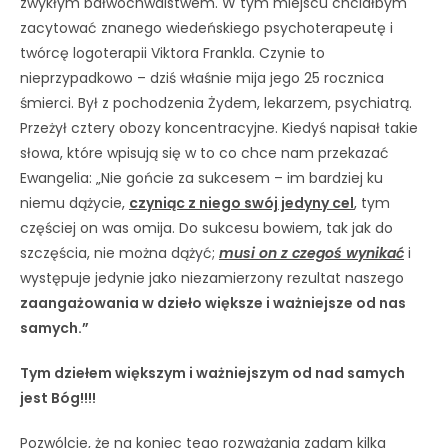
zwykłym bałwochwalstwem. W tym miejscu chciałbym
zacytować znanego wiedeńskiego psychoterapeutę i
twórcę logoterapii Viktora Frankla. Czynie to
nieprzypadkowo – dziś właśnie mija jego 25 rocznica
śmierci. Był z pochodzenia Żydem, lekarzem, psychiatrą.
Przeżył cztery obozy koncentracyjne. Kiedyś napisał takie
słowa, które wpisują się w to co chce nam przekazać
Ewangelia: „Nie gońcie za sukcesem – im bardziej ku
niemu dążycie,
czyniąc z niego swój jedyny cel
, tym
częściej on was omija. Do sukcesu bowiem, tak jak do
szczęścia, nie można dążyć;
musi on z czegoś wynikać
i
występuje jedynie jako niezamierzony rezultat naszego
zaangażowania w dzieło większe i ważniejsze od nas
samych.”
Tym dziełem większym i ważniejszym od nad samych
jest Bóg!!!!
Pozwólcie, że na koniec tego rozważania zadam kilka