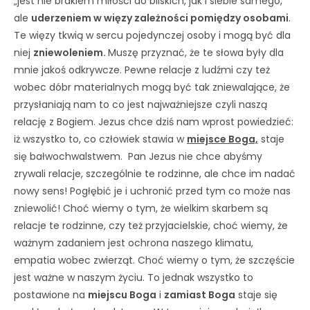
„jest nie brakiem miłości do bliskich, jak i siebie samego,
ale
uderzeniem w więzy zależności pomiędzy osobami
.
Te więzy tkwią w sercu pojedynczej osoby i mogą być dla
niej
zniewoleniem.
Muszę przyznać, że te słowa były dla
mnie jakoś odkrywcze. Pewne relacje z ludźmi czy też
wobec dóbr materialnych mogą być tak zniewalające, że
przysłaniają nam to co jest najważniejsze czyli naszą
relację z Bogiem. Jezus chce dziś nam wprost powiedzieć:
iż wszystko to, co człowiek stawia w
miejsce Boga,
staje
się bałwochwalstwem. Pan Jezus nie chce abyśmy
zrywali relacje, szczególnie te rodzinne, ale chce im nadać
nowy sens! Pogłębić je i uchronić przed tym co może nas
zniewolić! Choć wiemy o tym, że wielkim skarbem są
relacje te rodzinne, czy też przyjacielskie, choć wiemy, że
ważnym zadaniem jest ochrona naszego klimatu,
empatia wobec zwierząt. Choć wiemy o tym, że szczęście
jest ważne w naszym życiu. To jednak wszystko to
postawione na
miejscu Boga
i
zamiast Boga
staje się