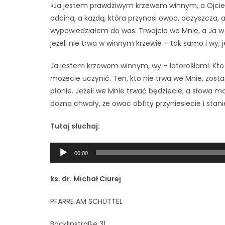
«Ja jestem prawdziwym krzewem winnym, a Ojciec m
odcina, a każdą, która przynosi owoc, oczyszcza, a
wypowiedziałem do was. Trwajcie we Mnie, a Ja w 
jeżeli nie trwa w winnym krzewie – tak samo i wy, j
Ja jestem krzewem winnym, wy – latoroślami. Kto 
możecie uczynić. Ten, kto nie trwa we Mnie, zostan
płonie. Jeżeli we Mnie trwać będziecie, a słowa mo
dozna chwały, że owoc obfity przyniesiecie i stan
Tutaj słuchaj:
Odtwarzacz
00:00
plików
dźwiękowych
ks. dr. Michał Ciurej
PFARRE AM SCHÜTTEL
Böcklinstraße 31