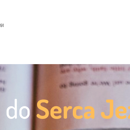
91
ę do
Serca Je