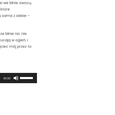
osi we Mnie owocu,
 które
u sama z siebie –
ze Mnie nic nie
ucają w ogień, i
jciec mój przez to
Używaj
00:00
strzałek
do
góry/do
dołu
aby
zwiększyć