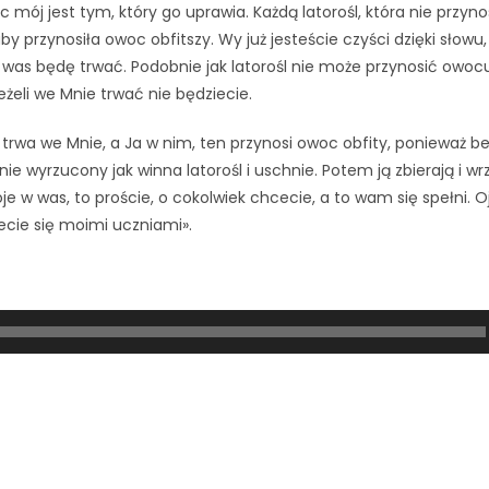
ój jest tym, który go uprawia. Każdą latorośl, która nie przyn
by przynosiła owoc obfitszy. Wy już jesteście czyści dzięki słowu,
was będę trwać. Podobnie jak latorośl nie może przynosić owoc
eżeli we Mnie trwać nie będziecie.
trwa we Mnie, a Ja w nim, ten przynosi owoc obfity, ponieważ be
ie wyrzucony jak winna latorośl i uschnie. Potem ją zbierają i wrz
je w was, to proście, o cokolwiek chcecie, a to wam się spełni. O
iecie się moimi uczniami».