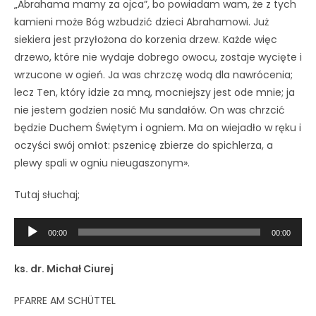
„Abrahama mamy za ojca”, bo powiadam wam, że z tych
kamieni może Bóg wzbudzić dzieci Abrahamowi. Już
siekiera jest przyłożona do korzenia drzew. Każde więc
drzewo, które nie wydaje dobrego owocu, zostaje wycięte i
wrzucone w ogień. Ja was chrzczę wodą dla nawrócenia;
lecz Ten, który idzie za mną, mocniejszy jest ode mnie; ja
nie jestem godzien nosić Mu sandałów. On was chrzcić
będzie Duchem Świętym i ogniem. Ma on wiejadło w ręku i
oczyści swój omłot: pszenicę zbierze do spichlerza, a
plewy spali w ogniu nieugaszonym».
Tutaj słuchaj;
Odtwarzacz
00:00
00:00
plików
dźwiękowych
ks. dr. Michał Ciurej
PFARRE AM SCHÜTTEL