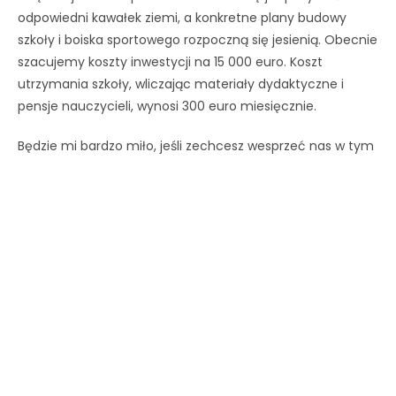
odpowiedni kawałek ziemi, a konkretne plany budowy
szkoły i boiska sportowego rozpoczną się jesienią. Obecnie
szacujemy koszty inwestycji na 15 000 euro. Koszt
utrzymania szkoły, wliczając materiały dydaktyczne i
pensje nauczycieli, wynosi 300 euro miesięcznie.
Będzie mi bardzo miło, jeśli zechcesz wesprzeć nas w tym
dziele. Możesz być pewien, że Twoja darowizna trafi prosto
tam, gdzie jej miejsce. Nie ponosimy kosztów
administracyjnych, jak duże organizacje pomocowe.
Każda darowizna, nawet najmniejsza, daje nadzieję i
pomaga nam zrobić kilka kroków w kierunku lepszej
przyszłości. Możesz nas wesprzeć jednorazową darowizną
lub, co jeszcze lepsze, niewielkim, comiesięcznym
zleceniem stałym. Chciałbym zaprosić wszystkich
darczyńców przynajmniej raz w roku i udokumentować
wspólnie nasze postępy, publikując fotorelację. Polecę
tam ponownie w listopadzie,tego roku aby osobiście