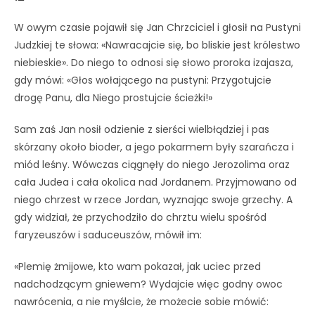
W owym czasie pojawił się Jan Chrzciciel i głosił na Pustyni
Judzkiej te słowa: «Nawracajcie się, bo bliskie jest królestwo
niebieskie». Do niego to odnosi się słowo proroka izajasza,
gdy mówi: «Głos wołającego na pustyni: Przygotujcie
drogę Panu, dla Niego prostujcie ścieżki!»
Sam zaś Jan nosił odzienie z sierści wielbłądziej i pas
skórzany około bioder, a jego pokarmem były szarańcza i
miód leśny. Wówczas ciągnęły do niego Jerozolima oraz
cała Judea i cała okolica nad Jordanem. Przyjmowano od
niego chrzest w rzece Jordan, wyznając swoje grzechy. A
gdy widział, że przychodziło do chrztu wielu spośród
faryzeuszów i saduceuszów, mówił im:
«Plemię żmijowe, kto wam pokazał, jak uciec przed
nadchodzącym gniewem? Wydajcie więc godny owoc
nawrócenia, a nie myślcie, że możecie sobie mówić: