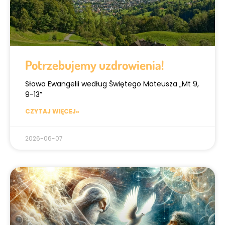
Potrzebujemy uzdrowienia!
Słowa Ewangelii według Świętego Mateusza „Mt 9,
9-13”
CZYTAJ WIĘCEJ»
2026-06-07