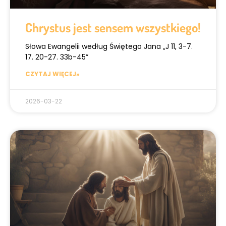
Chrystus jest sensem wszystkiego!
Słowa Ewangelii według Świętego Jana „J 11, 3-7.
17. 20-27. 33b-45”
CZYTAJ WIĘCEJ»
2026-03-22