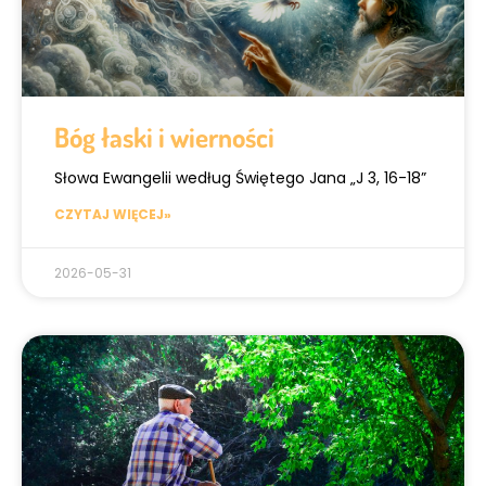
Bóg łaski i wierności
Słowa Ewangelii według Świętego Jana „J 3, 16-18”
CZYTAJ WIĘCEJ»
2026-05-31