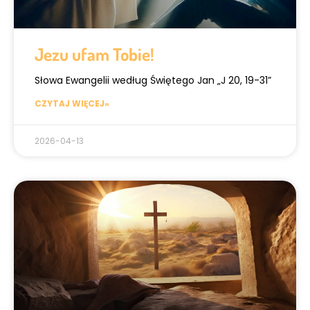
Jezu ufam Tobie!
Słowa Ewangelii według Świętego Jan „J 20, 19-31”
CZYTAJ WIĘCEJ»
2026-04-13