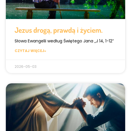
Jezus drogą, prawdą i życiem.
Słowa Ewangelii według Świętego Jana „J 14, 1-12”
CZYTAJ WIĘCEJ»
2026-05-03