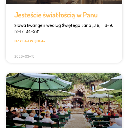
Jesteście światłością w Panu
Słowa Ewangelii według Świętego Jana „J 9, 1. 6-9.
13-17. 34-38”
CZYTAJ WIĘCEJ»
2026-03-15