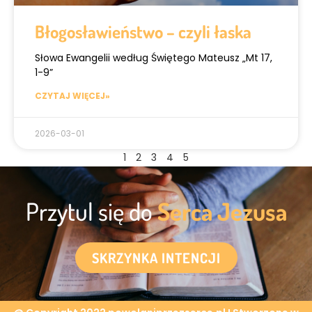
Błogosławieństwo – czyli łaska
Słowa Ewangelii według Świętego Mateusz „Mt 17,
1-9”
CZYTAJ WIĘCEJ»
2026-03-01
1
2
3
4
5
Przytul się do
Serca Jezusa
SKRZYNKA INTENCJI