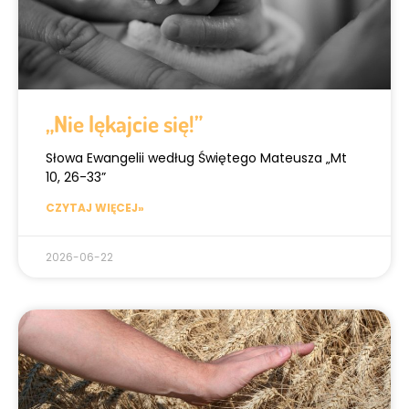
„Nie lękajcie się!”
Słowa Ewangelii według Świętego Mateusza „Mt
10, 26-33”
CZYTAJ WIĘCEJ»
2026-06-22