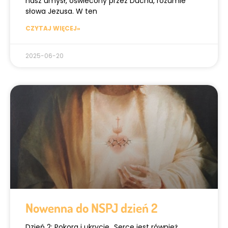
nasz umysł, oświecony przez Ducha, rozumie
słowa Jezusa. W ten
CZYTAJ WIĘCEJ»
2025-06-20
Nowenna do NSPJ dzień 2
Dzień 2: Pokora i ukrycie „Serce jest również