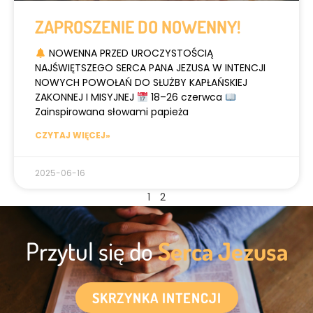
ZAPROSZENIE DO NOWENNY!
NOWENNA PRZED UROCZYSTOŚCIĄ
NAJŚWIĘTSZEGO SERCA PANA JEZUSA W INTENCJI
NOWYCH POWOŁAŃ DO SŁUŻBY KAPŁAŃSKIEJ
ZAKONNEJ I MISYJNEJ
18–26 czerwca
Zainspirowana słowami papieża
CZYTAJ WIĘCEJ»
2025-06-16
1
2
Przytul się do
Serca Jezusa
SKRZYNKA INTENCJI