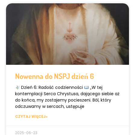
Nowenna do NSPJ dzień 6
Dzień 6: Radość codzienności
„W tej
kontemplacji Serca Chrystusa, dającego siebie aż
do końca, my zostajemy pocieszeni. Ból, który
odczuwamy w sercach, ustępuje
CZYTAJ WIĘCEJ»
2025-06-23