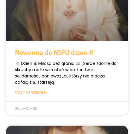
Nowenna do NSPJ dzień 8
Dzień 8: Miłość bez granic
„Serce zdolne do
skruchy może wzrastać w braterstwie i
solidarności, ponieważ „ci, którzy nie płaczą,
cofają się, starzeją
CZYTAJ WIĘCEJ»
2025-06-25