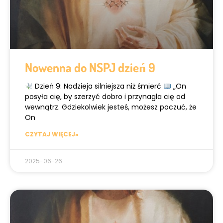
Nowenna do NSPJ dzień 9
Dzień 9: Nadzieja silniejsza niż śmierć
„On
posyła cię, by szerzyć dobro i przynagla cię od
wewnątrz. Gdziekolwiek jesteś, możesz poczuć, że
On
CZYTAJ WIĘCEJ»
2025-06-26