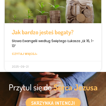
Jak bardzo jesteś bogaty?
Słowa Ewangelii według Świętego Łukasza „Łk 16, 1-
13”
CZYTAJ WIĘCEJ»
2025-09-21
Przytul się do
Serca Jezusa
SKRZYNKA INTENCJI