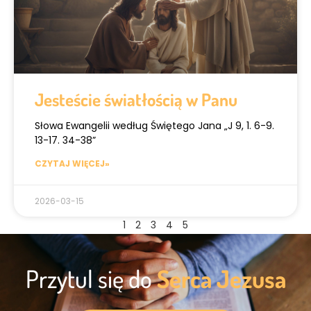
Jesteście światłością w Panu
Słowa Ewangelii według Świętego Jana „J 9, 1. 6-9.
13-17. 34-38”
CZYTAJ WIĘCEJ»
2026-03-15
1
2
3
4
5
Przytul się do
Serca Jezusa