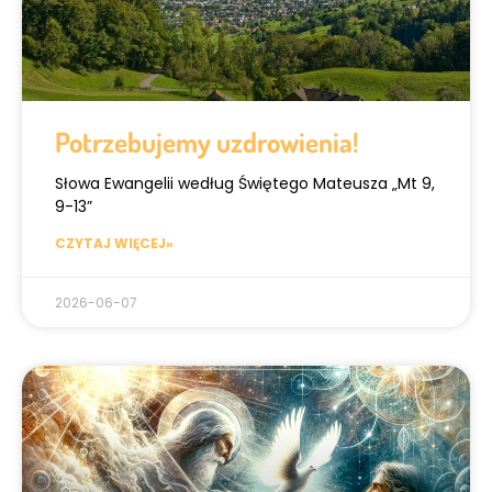
Potrzebujemy uzdrowienia!
Słowa Ewangelii według Świętego Mateusza „Mt 9,
9-13”
CZYTAJ WIĘCEJ»
2026-06-07