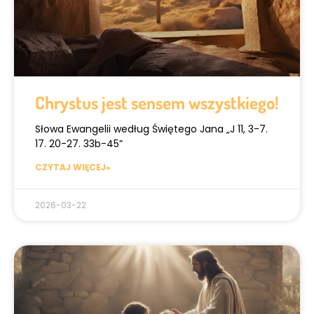
Chrystus jest sensem wszystkiego!
Słowa Ewangelii według Świętego Jana „J 11, 3-7.
17. 20-27. 33b-45”
CZYTAJ WIĘCEJ»
2026-03-22