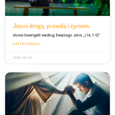
Jezus drogą, prawdą i życiem.
Słowa Ewangelii według Świętego Jana „J 14, 1-12”
CZYTAJ WIĘCEJ»
2026-05-03