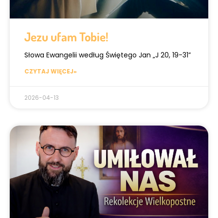
Jezu ufam Tobie!
Słowa Ewangelii według Świętego Jan „J 20, 19-31”
CZYTAJ WIĘCEJ»
2026-04-13