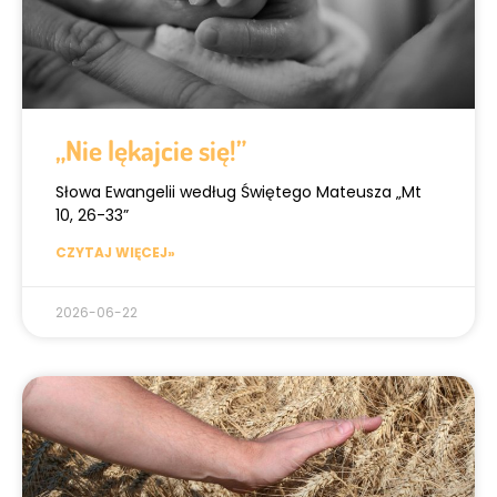
„Nie lękajcie się!”
Słowa Ewangelii według Świętego Mateusza „Mt
10, 26-33”
CZYTAJ WIĘCEJ»
2026-06-22