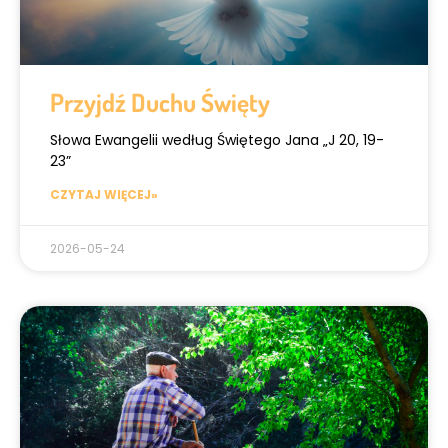
Przyjdź Duchu Święty
Słowa Ewangelii według Świętego Jana „J 20, 19-
23”
CZYTAJ WIĘCEJ»
2026-05-24