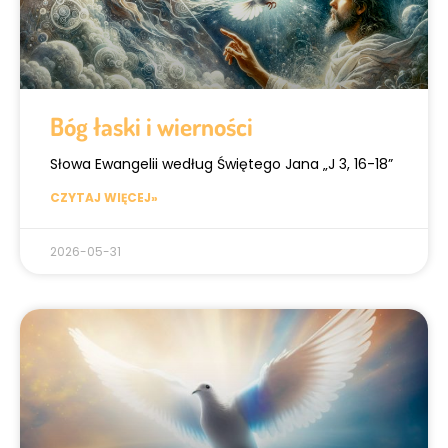
Bóg łaski i wierności
Słowa Ewangelii według Świętego Jana „J 3, 16-18”
CZYTAJ WIĘCEJ»
2026-05-31