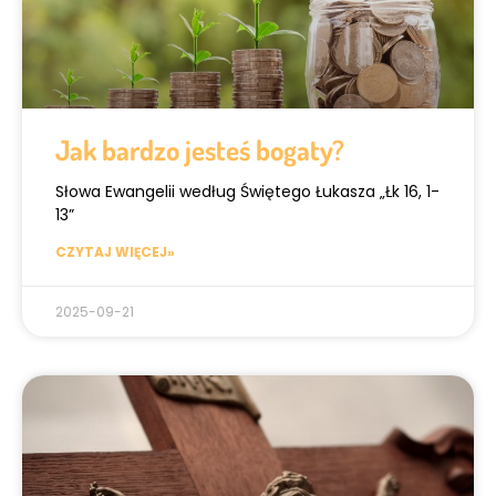
Jak bardzo jesteś bogaty?
Słowa Ewangelii według Świętego Łukasza „Łk 16, 1-
13”
CZYTAJ WIĘCEJ»
2025-09-21