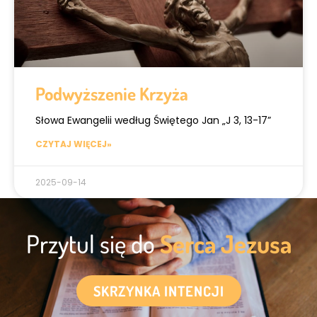
Podwyższenie Krzyża
Słowa Ewangelii według Świętego Jan „J 3, 13-17”
CZYTAJ WIĘCEJ»
2025-09-14
Przytul się do
Serca Jezusa
SKRZYNKA INTENCJI