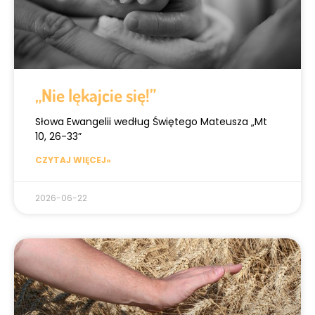
„Nie lękajcie się!”
Słowa Ewangelii według Świętego Mateusza „Mt
10, 26-33”
CZYTAJ WIĘCEJ»
2026-06-22