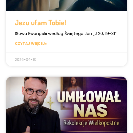
Jezu ufam Tobie!
Słowa Ewangelii według Świętego Jan „J 20, 19-31”
CZYTAJ WIĘCEJ»
2026-04-13