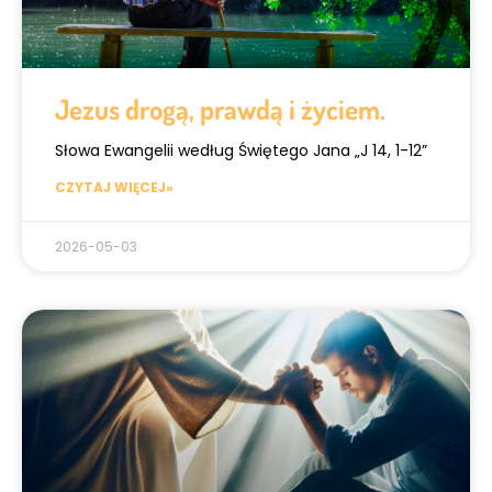
Jezus drogą, prawdą i życiem.
Słowa Ewangelii według Świętego Jana „J 14, 1-12”
CZYTAJ WIĘCEJ»
2026-05-03