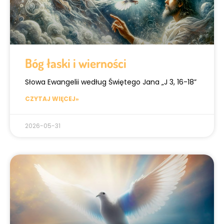
Bóg łaski i wierności
Słowa Ewangelii według Świętego Jana „J 3, 16-18”
CZYTAJ WIĘCEJ»
2026-05-31