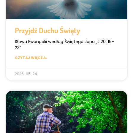
Przyjdź Duchu Święty
Słowa Ewangelii według Świętego Jana „J 20, 19-
23”
CZYTAJ WIĘCEJ»
2026-05-24