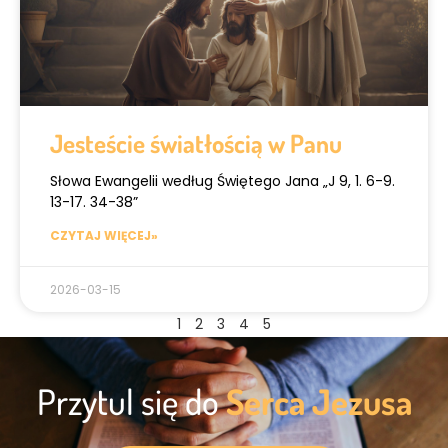
Jesteście światłością w Panu
Słowa Ewangelii według Świętego Jana „J 9, 1. 6-9.
13-17. 34-38”
CZYTAJ WIĘCEJ»
2026-03-15
1
2
3
4
5
Przytul się do
Serca Jezusa