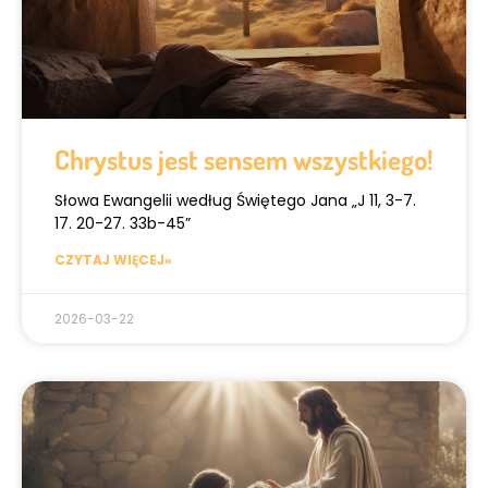
Chrystus jest sensem wszystkiego!
Słowa Ewangelii według Świętego Jana „J 11, 3-7.
17. 20-27. 33b-45”
CZYTAJ WIĘCEJ»
2026-03-22