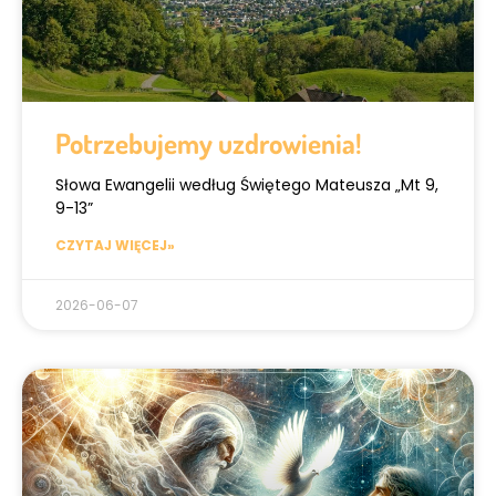
Potrzebujemy uzdrowienia!
Słowa Ewangelii według Świętego Mateusza „Mt 9,
9-13”
CZYTAJ WIĘCEJ»
2026-06-07