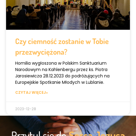
Czy ciemność zostanie w Tobie
przezwyciężona?
Homilia wygłoszona w Polskim Sanktuarium
Narodowym na Kahlenbergu przez ks. Piotra
Jarosiewicza 28.12.2023 do podróżujących na
Europejskie Spotkanie Młodych w Lublanie.
CZYTAJ WIĘCEJ»
2023-12-28
Przytul się do
Serca Jezusa